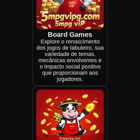
Board Games
Explore o renascimento
dos jogos de tabuleiro, sua
variedade de temas,
mecânicas envolventes e
o impacto social positivo
que proporcionam aos
jogadores.