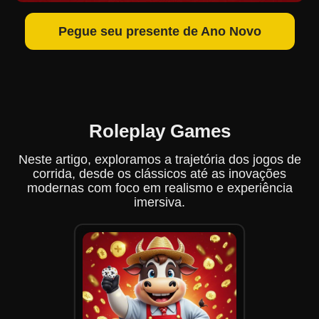
Pegue seu presente de Ano Novo
Roleplay Games
Neste artigo, exploramos a trajetória dos jogos de
corrida, desde os clássicos até as inovações
modernas com foco em realismo e experiência
imersiva.