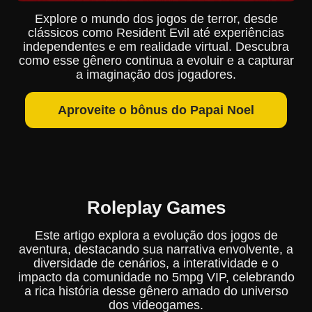
Explore o mundo dos jogos de terror, desde
clássicos como Resident Evil até experiências
independentes e em realidade virtual. Descubra
como esse gênero continua a evoluir e a capturar
a imaginação dos jogadores.
Aproveite o bônus do Papai Noel
Roleplay Games
Este artigo explora a evolução dos jogos de
aventura, destacando sua narrativa envolvente, a
diversidade de cenários, a interatividade e o
impacto da comunidade no 5mpg VIP, celebrando
a rica história desse gênero amado do universo
dos videogames.