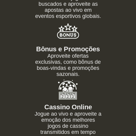
buscados e aproveite as
apostas ao vivo em
eventos esportivos globais.
Bônus e Promoções
Aproveite ofertas
exclusivas, como bônus de
boas-vindas e promoções
sazonais.
Cassino Online
Jogue ao vivo e aproveite a
emoção dos melhores
jogos de cassino
transmitidos em tempo